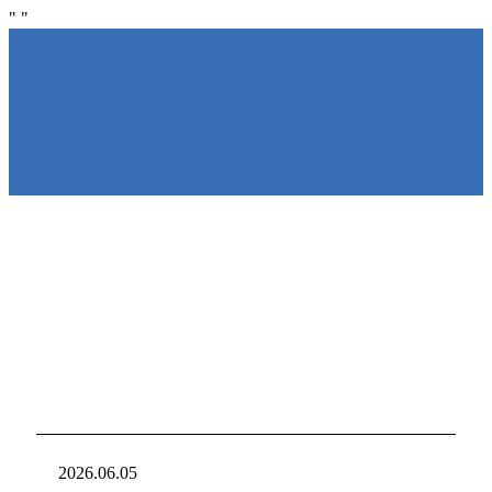
"
"
NIRAKU
NIRAKU
新台入れ
ニラクからの新
2026.06.05