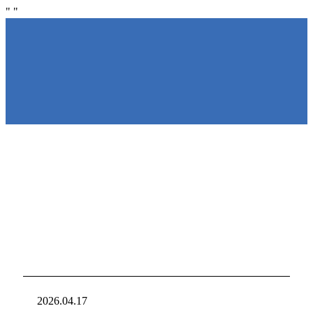
"
"
NIRAKU
NIRAKU
新台入れ
ニラクからの新
2026.04.17