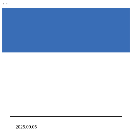
"
"
NIRAKU
NIRAKU
新台入れ
ニラクからの新
2025.09.05