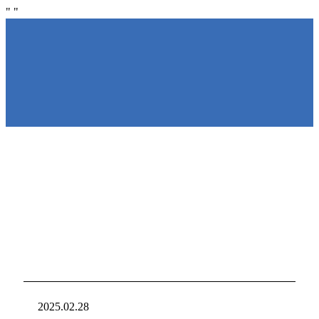
"
"
NIRAKU
NIRAKU
新台入れ
ニラクからの新
2025.02.28