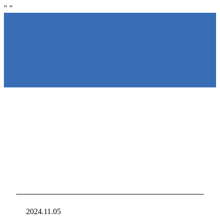
"
"
NIRAKU
NIRAKU
新台入れ
ニラクからの新
2024.11.05