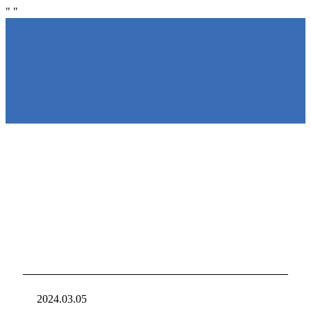
"
"
NIRAKU
NIRAKU
新台入れ
ニラクからの新
2024.03.05