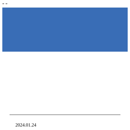
"
"
NIRAKU
NIRAKU
新台入れ
ニラクからの新
2024.01.24