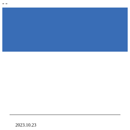
"
"
NIRAKU
NIRAKU
新台入れ
ニラクからの新
2023.10.23