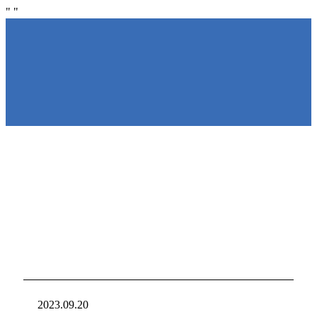
"
"
NIRAKU
NIRAKU
新台入れ
ニラクからの新
2023.09.20