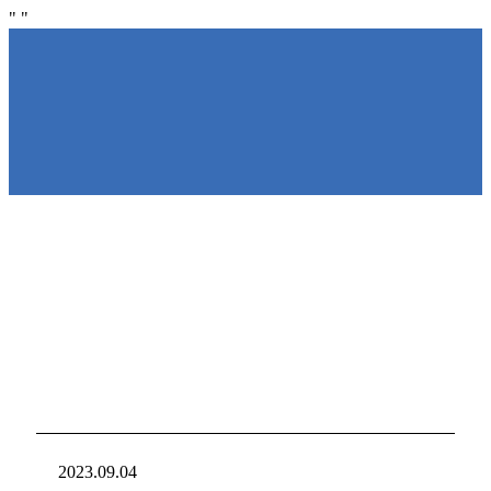
"
"
NIRAKU
NIRAKU
新台入れ
ニラクからの新
2023.09.04