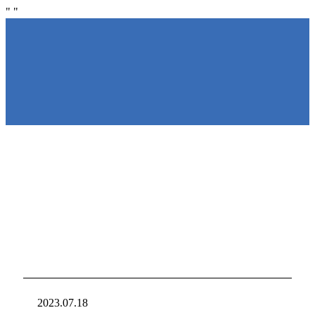
"
"
NIRAKU
NIRAKU
新台入れ
ニラクからの新
2023.07.18