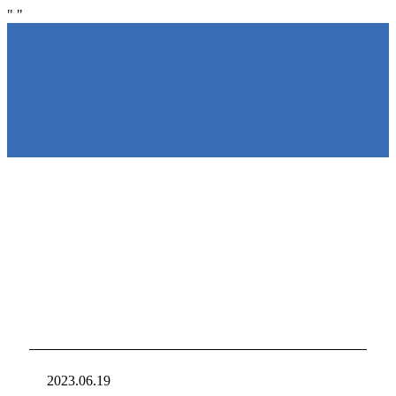
"
"
NIRAKU
NIRAKU
新台入れ
ニラクからの新
2023.06.19