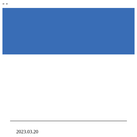
"
"
NIRAKU
NIRAKU
新台入れ
ニラクからの新
2023.03.20