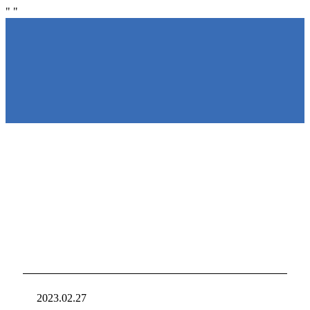
"
"
NIRAKU
NIRAKU
新台入れ
ニラクからの新
2023.02.27