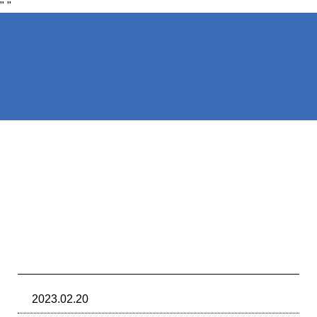
"
"
NIRAKU
NIRAKU
新台入れ
ニラクからの新
2023.02.20